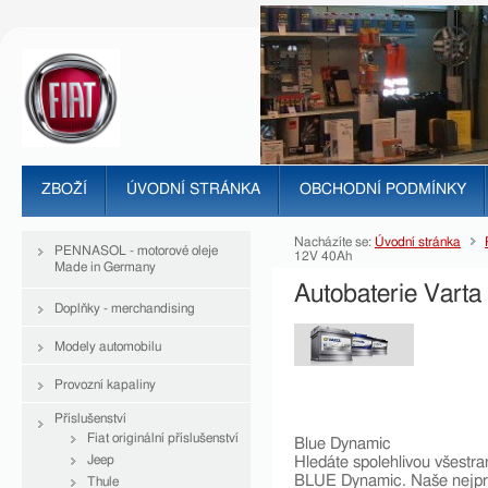
ZBOŽÍ
ÚVODNÍ STRÁNKA
OBCHODNÍ PODMÍNKY
Nacházíte se:
Úvodní stránka
PENNASOL - motorové oleje
12V 40Ah
Made in Germany
Autobaterie Vart
Doplňky - merchandising
Modely automobilu
Provozní kapaliny
Příslušenství
Fiat originální příslušenství
Blue Dynamic
Jeep
Hledáte spolehlivou všestra
BLUE Dynamic. Naše nejprod
Thule