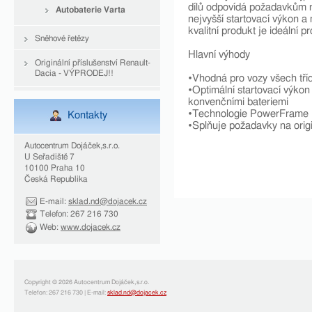
dílů odpovídá požadavkům na
Autobaterie Varta
nejvyšší startovací výkon a 
kvalitní produkt je ideální p
Sněhové řetězy
Hlavní výhody
Originální příslušenství Renault-
Dacia - VÝPRODEJ!!
•Vhodná pro vozy všech tří
•Optimální startovací výkon
konvenčními bateriemi
•Technologie PowerFrame
Kontakty
•Splňuje požadavky na origi
Autocentrum Dojáček,s.r.o.
U Seřadiště 7
10100 Praha 10
Česká Republika
E-mail:
sklad.nd@dojacek.cz
Telefon: 267 216 730
Web:
www.dojacek.cz
Copyright © 2026 Autocentrum Dojáček,s.r.o.
Telefon: 267 216 730 | E-mail:
sklad.nd@dojacek.cz