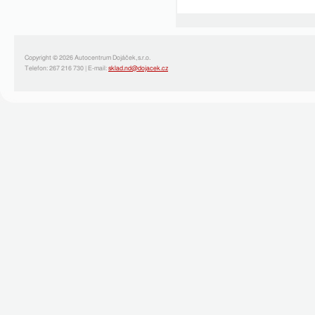
Copyright © 2026 Autocentrum Dojáček,s.r.o.
Telefon: 267 216 730 | E-mail:
sklad.nd@dojacek.cz