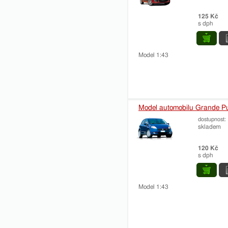
125 Kč
s dph
Model 1:43
Model automobilu Grande P
dostupnost:
skladem
120 Kč
s dph
Model 1:43