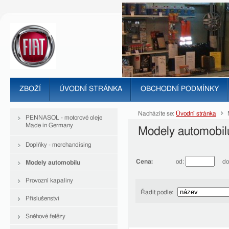
ZBOŽÍ
ÚVODNÍ STRÁNKA
OBCHODNÍ PODMÍNKY
Nacházíte se:
Úvodní stránka
M
PENNASOL - motorové oleje
Made in Germany
Modely automobil
Doplňky - merchandising
Cena:
od:
do
Modely automobilu
Provozní kapaliny
Řadit podle:
Příslušenství
Sněhové řetězy