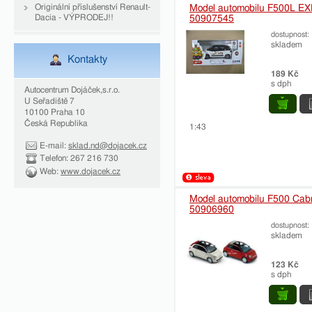
Originální příslušenství Renault-
Model automobilu F500L E
Dacia - VÝPRODEJ!!
50907545
dostupnost:
skladem
Kontakty
189 Kč
s dph
Autocentrum Dojáček,s.r.o.
U Seřadiště 7
10100 Praha 10
Česká Republika
1:43
E-mail:
sklad.nd@dojacek.cz
Telefon: 267 216 730
Web:
www.dojacek.cz
Model automobilu F500 Cabr
50906960
dostupnost:
skladem
123 Kč
s dph