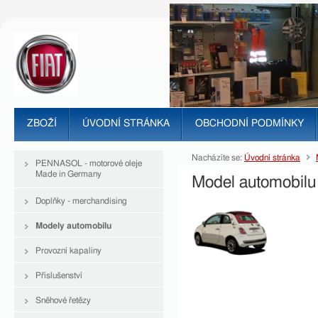
ZBOŽÍ
ÚVODNÍ STRÁNKA
OBCHODNÍ PODMÍNKY
Nacházíte se:
Úvodní stránka
PENNASOL - motorové oleje
Made in Germany
Model automobil
Doplňky - merchandising
Modely automobilu
Provozní kapaliny
Příslušenství
Sněhové řetězy