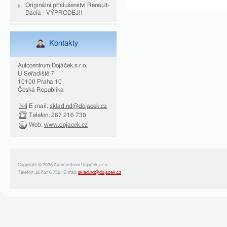
Originální příslušenství Renault-
Dacia - VÝPRODEJ!!
Kontakty
Autocentrum Dojáček,s.r.o.
U Seřadiště 7
10100 Praha 10
Česká Republika
E-mail:
sklad.nd@dojacek.cz
Telefon: 267 216 730
Web:
www.dojacek.cz
Copyright © 2026 Autocentrum Dojáček,s.r.o.
Telefon: 267 216 730 | E-mail:
sklad.nd@dojacek.cz