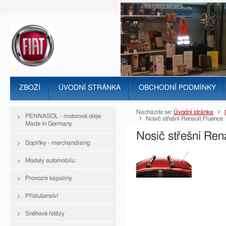
ZBOŽÍ
ÚVODNÍ STRÁNKA
OBCHODNÍ PODMÍNKY
Nacházíte se:
Úvodní stránka
PENNASOL - motorové oleje
Nosič střešní Renault Fluence
Made in Germany
Nosič střešní Ren
Doplňky - merchandising
Modely automobilu
Provozní kapaliny
Příslušenství
Sněhové řetězy