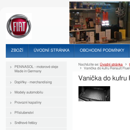
ZBOŽÍ
ÚVODNÍ STRÁNKA
OBCHODNÍ PODMÍNKY
Nacházíte se:
Úvodní stránka
PENNASOL - motorové oleje
Vanička do kufru Renault Flue
Made in Germany
Vanička do kufru 
Doplňky - merchandising
Modely automobilu
Provozní kapaliny
Příslušenství
Sněhové řetězy