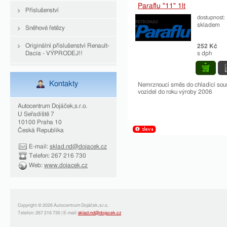
Paraflu "11" 1lt
Příslušenství
dostupnost:
skladem
Sněhové řetězy
Originální příslušenství Renault-
252 Kč
Dacia - VÝPRODEJ!!
s dph
Kontakty
Nemrznoucí směs do chladící sou
vozidel do roku výroby 2006
Autocentrum Dojáček,s.r.o.
U Seřadiště 7
10100 Praha 10
Česká Republika
E-mail:
sklad.nd@dojacek.cz
Telefon: 267 216 730
Web:
www.dojacek.cz
Copyright © 2026 Autocentrum Dojáček,s.r.o.
Telefon: 267 216 730 | E-mail:
sklad.nd@dojacek.cz