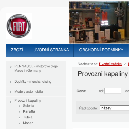
ZBOŽÍ
ÚVODNÍ STRÁNKA
OBCHODNÍ PODMÍNKY
Nacházíte se:
Úvodní stránka
PENNASOL - motorové oleje
Made in Germany
Provozní kapaliny 
Doplňky - merchandising
Cena:
od:
do
Modely automobilu
Provozní kapaliny
Selenia
Řadit podle:
Paraflu
Tutela
Mopar